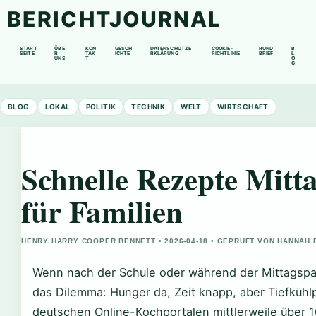
BERICHTJOURNAL
START
ÜBE
KON
GESCH
DATENSCHUTZE
COOKIE-
RUND
B
SEITE
R
TAK
ICHTE
RKLÄRUNG
RICHTLINIE
BRIEF
L
UNS
T
O
G
BLOG
LOKAL
POLITIK
TECHNIK
WELT
WIRTSCHAFT
Schnelle Rezepte Mitt
für Familien
HENRY HARRY COOPER BENNETT • 2026-04-18 • GEPRUFT VON HANNAH 
Wenn nach der Schule oder während der Mittagspa
das Dilemma: Hunger da, Zeit knapp, aber Tiefkühlpi
deutschen Online-Kochportalen mittlerweile über 1