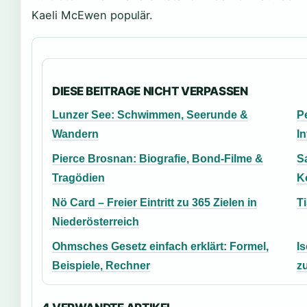
Kaeli McEwen populär.
DIESE BEITRAGE NICHT VERPASSEN
Lunzer See: Schwimmen, Seerunde &
P
Wandern
In
Pierce Brosnan: Biografie, Bond-Filme &
S
Tragödien
K
Nö Card – Freier Eintritt zu 365 Zielen in
Ti
Niederösterreich
Ohmsches Gesetz einfach erklärt: Formel,
I
Beispiele, Rechner
z