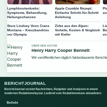
Lymphknotenkrebs:
Apple Crumble Rezept:
Pl
Symptome, Behandlung,
Einfache Schritt-für-Schritt
zu
Heilungschancen
Anleitung
Sturz Lindsey Vonn Crans
Zirbe aus den Alpen:
Li
Montana – Kreuzbandriss
Vorteile, Kosten & Vergleich
Be
vor Olympia
mit Kiefer
vo
UBER DEN AUTOR
Henry Harry Cooper Bennett
Wir veröffentlichen täglich faktenbasierte Bericht
BERICHTJOURNAL
BerichtJournal vereint Nachrichten, Ratgeber und Analysen in einem
modernen Redaktionslayout. Laufend vom Redaktionsteam aktualisiert.
Beliebt