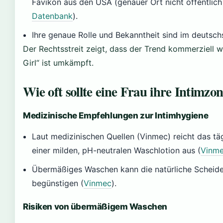
Favikon aus den USA (genauer Ort nicht öffentlich 
Datenbank
).
Ihre genaue Rolle und Bekanntheit sind im deutsc
Der Rechtsstreit zeigt, dass der Trend kommerziell w
Girl“ ist umkämpft.
Wie oft sollte eine Frau ihre Intimz
Medizinische Empfehlungen zur Intimhygiene
Laut medizinischen Quellen (Vinmec) reicht das tä
einer milden, pH-neutralen Waschlotion aus (
Vinme
Übermäßiges Waschen kann die natürliche Scheiden
begünstigen (
Vinmec
).
Risiken von übermäßigem Waschen