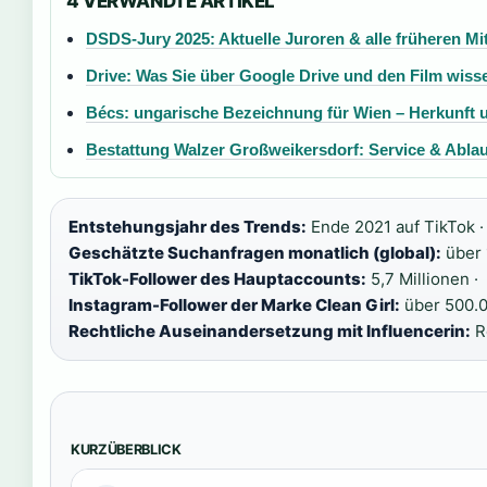
4 VERWANDTE ARTIKEL
DSDS-Jury 2025: Aktuelle Juroren & alle früheren Mi
Drive: Was Sie über Google Drive und den Film wis
Bécs: ungarische Bezeichnung für Wien – Herkunft
Bestattung Walzer Großweikersdorf: Service & Ablau
Entstehungsjahr des Trends:
Ende 2021 auf TikTok ·
Geschätzte Suchanfragen monatlich (global):
über 1
TikTok-Follower des Hauptaccounts:
5,7 Millionen ·
Instagram-Follower der Marke Clean Girl:
über 500.0
Rechtliche Auseinandersetzung mit Influencerin:
Re
KURZÜBERBLICK