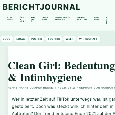
BERICHTJOURNAL
START
ÜBE
KON
GESCH
DATENSCHUTZE
COOKIE-
RUND
B
SEITE
R
TAK
ICHTE
RKLÄRUNG
RICHTLINIE
BRIEF
L
UNS
T
O
G
BLOG
LOKAL
POLITIK
TECHNIK
WELT
WIRTSCHAFT
Clean Girl: Bedeutung,
& Intimhygiene
HENRY HARRY COOPER BENNETT • 2026-05-15 • GEPRUFT VON HANNAH 
Wer in letzter Zeit auf TikTok unterwegs war, ist gar
gestolpert. Doch was steckt wirklich hinter dem m
Auftreten? Der Trend entstand Ende 2021 auf der P